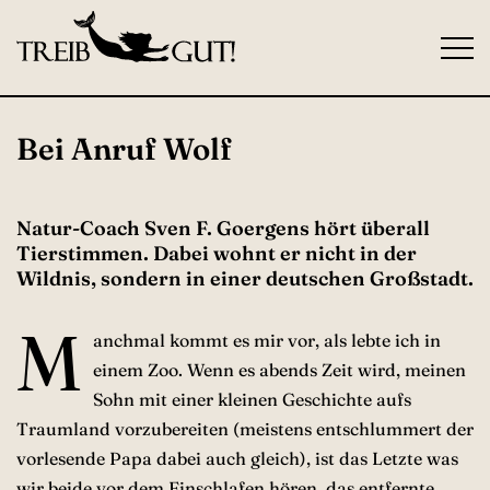
S
k
i
p
t
Bei Anruf Wolf
o
c
o
Natur-Coach Sven F. Goergens hört überall
n
Tierstimmen. Dabei wohnt er nicht in der
Wildnis, sondern in einer deutschen Großstadt.
t
e
M
n
anchmal kommt es mir vor, als lebte ich in
t
einem Zoo. Wenn es abends Zeit wird, meinen
Sohn mit einer kleinen Geschichte aufs
Traumland vorzubereiten (meistens entschlummert der
vorlesende Papa dabei auch gleich), ist das Letzte was
wir beide vor dem Einschlafen hören, das entfernte