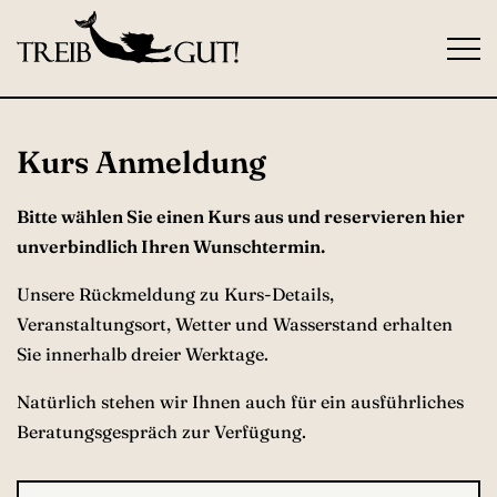
S
k
i
p
t
Kurs Anmeldung
o
c
Bitte wählen Sie einen Kurs aus und reservieren hier
o
unverbindlich Ihren Wunschtermin.
n
t
Unsere Rückmeldung zu Kurs-Details,
e
Veranstaltungsort, Wetter und Wasserstand erhalten
n
Sie innerhalb dreier Werktage.
t
Natürlich stehen wir Ihnen auch für ein ausführliches
Beratungsgespräch zur Verfügung.